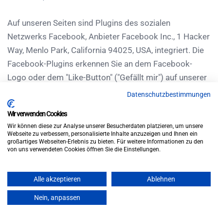
Auf unseren Seiten sind Plugins des sozialen
Netzwerks Facebook, Anbieter Facebook Inc., 1 Hacker
Way, Menlo Park, California 94025, USA, integriert. Die
Facebook-Plugins erkennen Sie an dem Facebook-
Logo oder dem "Like-Button" ("Gefällt mir") auf unserer
Seite. Eine Übersicht über die Facebook-Plugins finden
Datenschutzbestimmungen
Sie hier:
Wir verwenden Cookies
https://developers.facebook.com/docs/plugins/
.
Wir können diese zur Analyse unserer Besucherdaten platzieren, um unsere
Webseite zu verbessern, personalisierte Inhalte anzuzeigen und Ihnen ein
großartiges Webseiten-Erlebnis zu bieten. Für weitere Informationen zu den
Wenn Sie unsere Seiten besuchen, wird über das Plugin
von uns verwendeten Cookies öffnen Sie die Einstellungen.
eine direkte Verbindung zwischen Ihrem Browser und
dem Facebook-Server hergestellt. Facebook erhält
Alle akzeptieren
Ablehnen
dadurch die Information, dass Sie mit Ihrer IP-Adresse
Nein, anpassen
unsere Seite besucht haben. Wenn Sie den Facebook
"Like-Button" anklicken während Sie in Ihrem Facebook-